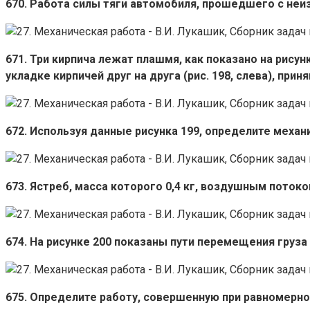
670. Работа силы тяги автомобиля, прошедшего с неиз
671. Три кирпича лежат плашмя, как показано на рисун
укладке кирпичей друг на друга (рис. 198, слева), прин
672. Используя данные рисунка 199, определите меха
673. Ястреб, масса которого 0,4 кг, воздушным потоко
674. На рисунке 200 показаны пути перемещения груза
675. Определите работу, совершенную при равномерно