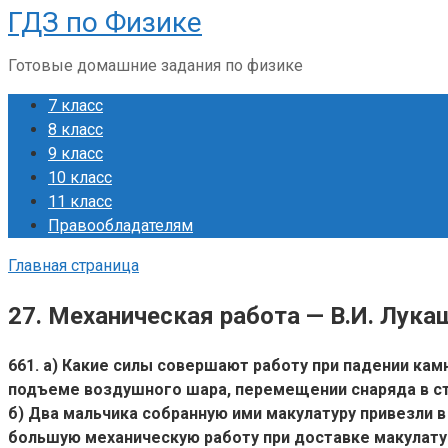
ГДЗ по Физике
Перейти
к
Готовые домашние задания по физике
контенту
7 класс
8 класс
9 класс
10 класс
11 класс
Правообладателям
Главная страница
27. Механическая работа — В.И. Лука
661. а) Какие силы совершают работу при падении ка
подъеме воздушного шара, перемещении снаряда в ст
б) Два мальчика собранную ими макулатуру привезли в
большую механическую работу при доставке макулату