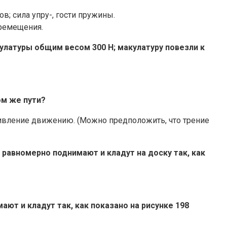
в; сила упру-, гости пружины.
еремещения.
кулатуры общим весом 300 Н; макулатуру повезли к
ом же пути?
тивление движению. (Можно предположить, что трение
и равномерно поднимают и кладут на доску так, как
ают и кладут так, как показано на рисунке 198