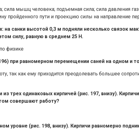
а; сила мышц человека; подъемная сила; сила давления газо
ину пройденного пути и проекцию силы на направление п
: на санки высотой 0,3 м подняли несколько связок ма
этом силу, равную в среднем 25 Н.
 196) при равномерном перемещении саней на одном и т
ту, так как ему приходится преодолевать большее сопро
 из трех одинаковых кирпичей (рис. 197, внизу). Кирпич
 этом совершают работу?
м уровне (рис. 198, внизу). Кирпичи равномерно подним