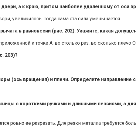
 двери, а к краю, притом наиболее удаленному от оси 
ери, увеличилось. Тогда сама эта сила уменьшается.
рычага в равновесии (рис. 202). Укажите, какая допуще
иложенной к точке А, во столько раз, во сколько плечо ОВ
. 203)?
поры (ось вращения) и плечи. Определите направление с
жницы с короткими ручками и длинными лезвиями, а для
уется ровно ее разрезать. Для резки металла требуется бо