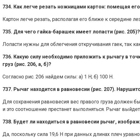
734. Как легче резать ножницами картон: помещая ег
Картон легче резать, располагая его ближе к середине л
735. Для чего гайка-барашек имеет лопасти (рис. 205)?
Лопасти нужны для облегчения откручивания гаек, так ка
736. Какую силу необходимо приложить к рычагу в точ
груз (рис. 206, а, б)?
Согласно рис. 206 найдем силы: а) 1 Н; б) 100 Н.
737. Рычаг находится в равновесии (рис. 207). Наруши
Для сохранения равновесия вес правого груза должен быт
и это соотношение престанет выполняться. Рычаг выйдет 
738. Будет ли находиться в равновесии рычаг, изобра
Да, поскольку сила 19,6 Н при данных длинах плеч уравнове