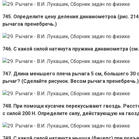
745. Определите цену деления динамометров (рис. 214,
рычагов пренебречь.)
746. С какой силой натянута пружина динамометра (см. 
747. Длина меньшего плеча рычага 5 см, большего 30 
рычаг? (Сделайте рисунок. Весом рычага пренебречь.)
748. При помощи кусачек перекусывают гвоздь. Рассто
с силой 200 Н. Определите силу, действующую на гвоз
749. С какой силой натянута мышца (бицепс) при подъем