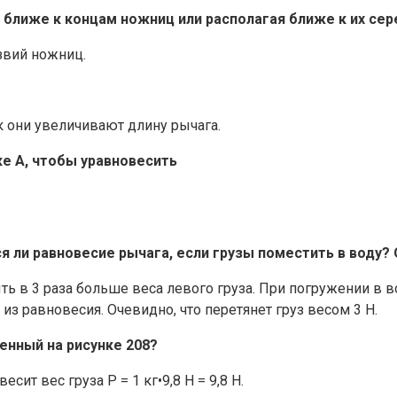
о ближе к концам ножниц или располагая ближе к их се
езвий ножниц.
к они увеличивают длину рычага.
ке А, чтобы уравновесить
тся ли равновесие рычага, если грузы поместить в воду?
ь в 3 раза больше веса левого груза. При погружении в в
из равновесия. Очевидно, что перетянет груз весом 3 Н.
женный на рисунке 208?
сит вес груза Р = 1 кг•9,8 Н = 9,8 Н.