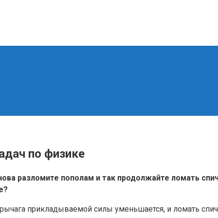
задач по физике
нова разломите пополам и так продолжайте ломать спич
е?
рычага прикладываемой силы уменьшается, и ломать спичк