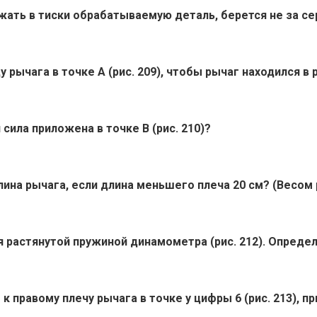
жать в тиски обрабатываемую деталь, берется не за сер
 рычага в точке А (рис. 209), чтобы рычаг находился в
 сила приложена в точке В (рис. 210)?
 длина рычага, если длина меньшего плеча 20 см? (Весом
я растянутой пружиной динамометра (рис. 212). Опреде
 к правому плечу рычага в точке у цифры 6 (рис. 213), 