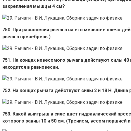
закрепления мышцы 4 см?
750. При равновесии рычага на его меньшее плечо дей
рычага пренебречь.)
751. На концах невесомого рычага действуют силы 40 
находится в равновесии.
752. На концах рычага действуют силы 2 и 18 Н. Длина
753. Какой выигрыш в силе дает гидравлический прес
которого равны 10 и 50 см. (Трением, весом поршней и