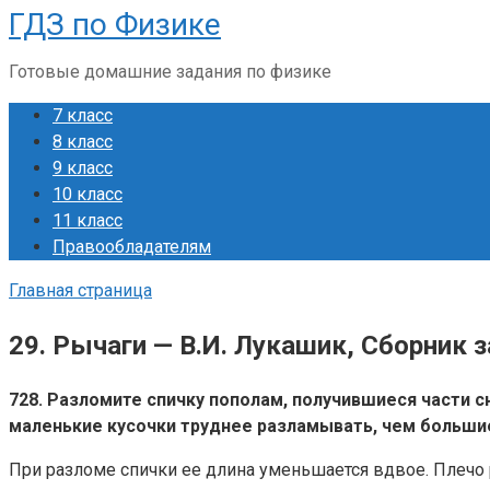
ГДЗ по Физике
Перейти
к
Готовые домашние задания по физике
контенту
7 класс
8 класс
9 класс
10 класс
11 класс
Правообладателям
Главная страница
29. Рычаги — В.И. Лукашик, Сборник 
728. Разломите спичку пополам, получившиеся части с
маленькие кусочки труднее разламывать, чем больши
При разломе спички ее длина уменьшается вдвое. Плечо 