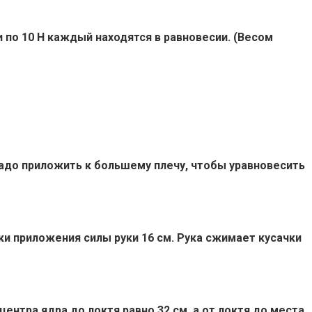
и по 10 Н каждый находятся в равновесии. (Весом
 надо приложить к большему плечу, чтобы уравновесить
ки приложения силы руки 16 см. Рука сжимает кусачки
 центра ядра до локтя равно 32 см, а от локтя до места