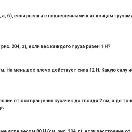
 а, б), если рычаги с подвешенными к их концам грузам
рис. 204, з), если вес каждого груза равен 1 Н?
см. На меньшее плечо действует сила 12 Н. Какую силу
яние от оси вращения кусачек до гвоздя 2 см, а до точ
дь.
е ядра весом 80 Н (см. рис. 204, г), если расстояние от