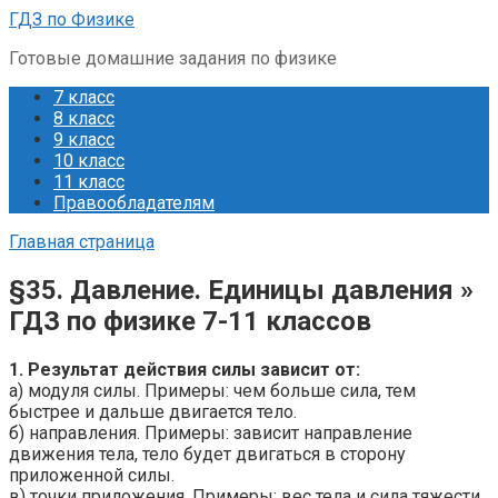
Перейти
ГДЗ по Физике
к
Готовые домашние задания по физике
контенту
7 класс
8 класс
9 класс
10 класс
11 класс
Правообладателям
Главная страница
§35. Давление. Единицы давления »
ГДЗ по физике 7-11 классов
1. Результат действия силы зависит от:
а) модуля силы. Примеры: чем больше сила, тем
быстрее и дальше двигается тело.
б) направления. Примеры: зависит направление
движения тела, тело будет двигаться в сторону
приложенной силы.
в) точки приложения. Примеры: вес тела и сила тяжести.