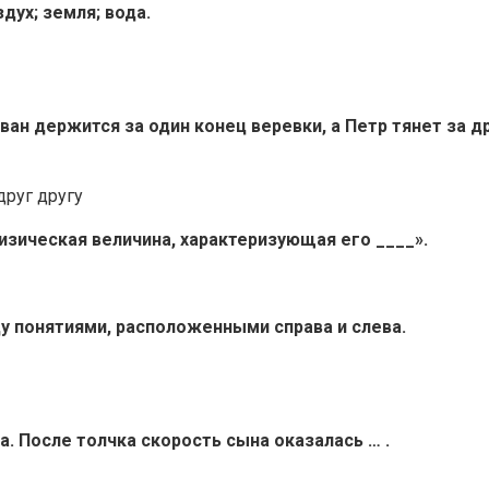
здух; земля; вода.
Иван держится за один конец веревки, а Петр тянет за д
друг другу
 физическая величина, характеризующая его ____».
у понятиями, расположенными справа и слева.
га. После толчка скорость сына оказалась … .