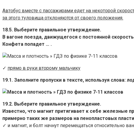
Автобус вместе с пассажирами едет на некоторой скорост
за этого туловища отклоняются от своего положения.
18.5. Выберите правильное утверждение.
В вагоне поезда, движущегося с постоянной скоростью
Конфета попадет … .
✓
прямо в руки второму мальчику
19.1. Заполните пропуски в тексте, используя слова: л
19.2. Выберите правильное утверждение.
Известно, что магнит притягивает к себе железные п
примерно таких же размеров на пенопластовых пластина
✓ и магнит, и болт начнут перемещаться относительно ван