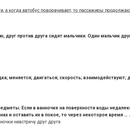
и, а когда автобус поворачивает, то пассажиры продолжаю
, друг против друга сидят мальчики. Один мальчик дру
одка; меняется; двигаться; скорость; взаимодействуют; д
редметы. Если в ванночке на поверхности воды недалек
х и оставить их в покое, то через некоторое время … .
ночки навстречу друг друга