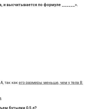
а, и высчитывается по формуле ______».
А, так как
его размеры меньше, чем у тела В.
а
.
бъем бутылки 0,5 л?