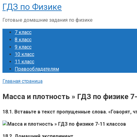
ГДЗ по Физике
Перейти
к
Готовые домашние задания по физике
контенту
7 класс
8 класс
9 класс
10 класс
11 класс
Правообладателям
Главная страница
Масса и плотность » ГДЗ по физике 7
18.1. Вставьте в текст пропущенные слова. «Говорят, 
18.2. Домашний эксперимент.