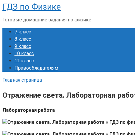
ГДЗ по Физике
Перейти
к
Готовые домашние задания по физике
контенту
7 класс
8 класс
9 класс
10 класс
11 класс
Правообладателям
Главная страница
Отражение света. Лабораторная работ
Лабораторная работа