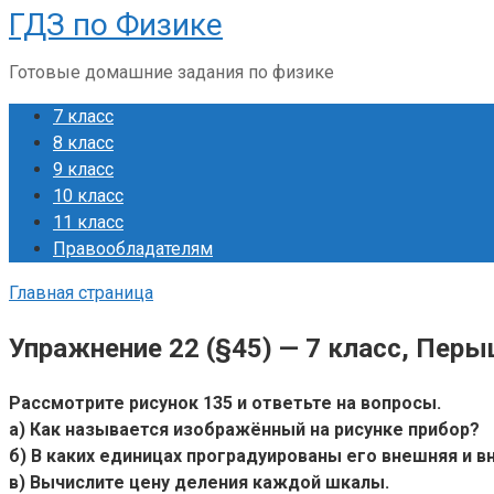
ГДЗ по Физике
Перейти
к
Готовые домашние задания по физике
контенту
7 класс
8 класс
9 класс
10 класс
11 класс
Правообладателям
Главная страница
Упражнение 22 (§45) — 7 класс, Перы
Рассмотрите рисунок 135 и ответьте на вопросы.
а) Как называется изображённый на рисунке прибор?
б) В каких единицах проградуированы его внешняя и 
в) Вычислите цену деления каждой шкалы.