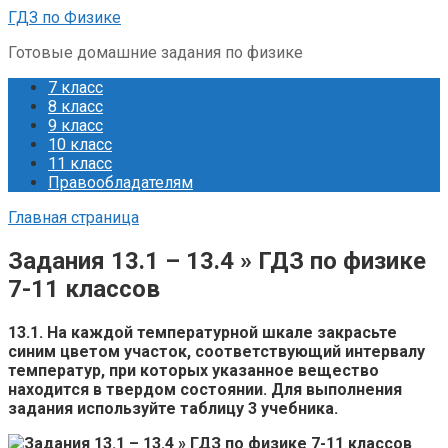
Перейти
ГДЗ по Физике
к
Готовые домашние задания по физике
контенту
7 класс
8 класс
9 класс
10 класс
11 класс
Правообладателям
Главная страница
Задания 13.1 – 13.4 » ГДЗ по физике
7-11 классов
13.1. На каждой температурной шкале закрасьте
синим цветом участок, соответствующий интервалу
температур, при которых указанное вещество
находится в твердом состоянии. Для выполнения
задания используйте таблицу 3 учебника.